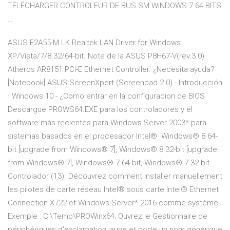
TÉLÉCHARGER CONTROLEUR DE BUS SM WINDOWS 7 64 BITS
…
ASUS F2A55-M LK Realtek LAN Driver for Windows
XP/Vista/7/8 32/64-bit. Note de la ASUS P8H67-V(rev.3.0)
Atheros AR8151 PCI-E Ethernet Controller. ¿Necesita ayuda?
[Notebook] ASUS ScreenXpert (Screenpad 2.0) - Introducción
· Windows 10 - ¿Como entrar en la configuracion de BIOS
Descargue PROWS64.EXE para los controladores y el
software más recientes para Windows Server 2003* para
sistemas basados en el procesador Intel® Windows® 8 64-
bit [upgrade from Windows® 7], Windows® 8 32-bit [upgrade
from Windows® 7], Windows® 7 64-bit, Windows® 7 32-bit.
Controlador (13). Découvrez comment installer manuellement
les pilotes de carte réseau Intel® sous carte Intel® Ethernet
Connection X722 et Windows Server* 2016 comme système
Exemple : C:\Temp\PROWinx64; Ouvrez le Gestionnaire de
périphériques d'exclamation jaune et porte un nom générique